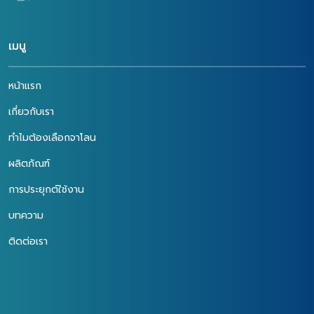
การสัมมนาและเป็นหนึ่งในผู้
Sieves) แห่งแรกของ
ให้การสนับสนุนงาน “Sugar
ประเทศไทย นำโดยคุณโอลิเวีย
and Ethanol Asia 2022”
เจียง ผู้จัดการฝ่ายขายและการ
เมนู
ในครั้งนี้ ทำให้เราได้เข้าใจและ
ตลาดพร้อมทีมงาน ได้เข้าร่วม
ตระหนักถึงปัญหาที่จะส่งผลก
งานนำแสดงสินค้าและบริการ
ระทบต่อการผลิตเอทานอลใน
ภายใต้นวัตกรรมและเทคโนโลยี
หน้าแรก
ปัจจุบันและอนาคต ซึ่งถือเป็น
การผลิตสินค้าระดับนาโนที่ทัน
พลังงานชีวภาพที่มีความสำต่อ
สมัยจากษริษัทแม่ที่ประเทศจีน
เกี่ยวกับเรา
ชีวิตประจำวันของมนุษย์ ทั้ง
“Luoyang Jalon Micro-
ภาคอุตสาหกรรมการผลิต การ
nano New Materials Co.,
ทำไมต้องเลือกจาโลน
ขนส่งคมนาคมและอื่นๆ ดังนั้น
Ltd” ผู้ผลิตและจำหน่าย
เรา บริษัท จาโลน (ประเทศไทย)
ตะแกรงโมเลกุลด้วย
ผลิตภัณฑ์
จำกัด นำโดยคุณโอลิเวีย
ประสบการณ์ที่ยาวนานกว่า 20
เจียง ผู้จัดการฝ่ายขายและการ
ปี และได้รับความไว้วางใจจาก
การประยุกต์ใช้งาน
ตลาดได้ขึ้นเวทีพร้อมกล่าว
ลูกค้าทั่วโลกมากกว่า 35
แนะนำบริษัทและผลิตภัณฑ์
ประเทศ ที่สนใจในสารดูดซับ
บทความ
ตะแกรงโมเลกุล (Zeolite
ความชื้น และก๊าซ
Molecular Sieve) ดูดซับ
คาร์บอนไดออกไซด์
ติดต่อเรา
ความชื้นที่มีประสิทธิภาพสูงต่อ
ประสิทธิภาพสูงในกระบวนการ
กระบวนการผลิตเอทานอลที่
ผลิตก๊าซธรรมชาติและพลังงาน
ต้องการความบริสุทธิ์มากกว่า
ทดแทน เช่น ไฮโดรเจน ทำให้ได้
99% ให้กับผู้เข้าร่วมสัมมนาได้
ผลิตภัณฑ์ที่มีความบริสุทธิ์เพิ่ม
รับทราบ โดยภายหลังจากการ
มากยิ่งขึ้นภายใต้ต้นทุนการ