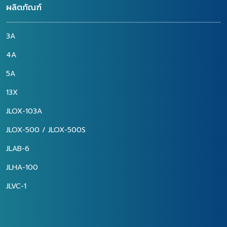
แนะนำได้รับความสนใจจากผู้เข้า
ผลิตที่ลดลง ท้ายที่สุดนี้ เราทีม
ผลิตภัณฑ์
ร่วมสัมมนาเป็นอย่างมาก
งาน บริษัท จาโลน
เนื่องจากเรามีนวัตกรรมการ
(ประเทศไทย) จำกัด ขอ
ผลิตและพัฒนาสินค้าในระดับ
ขอบพระคุณลูกค้าทุกท่านที่ได้
3A
นาโนโมเลกุลที่โดนเด่น ให้
เข้ามาเยี่ยมชมผลิตภัณฑ์และ
ประสิทธิภาพสูงและสามารถ
บริการของเราที่บูธ เราพร้อม
4A
ตอบโจทย์ตามความต้องการ
สนับสนนุนและยินดีให้คำปรึกษา
ของลูกค้าได้เป็นอย่างดียว
กับลูกค้าในทุกขั้นตอน เพื่อ
5A
บรรลุสู่ความสำเร็จที่ยั่งยืนใน
อนาคตไปด้วยกัน
13X
JLOX-103A
JLOX-500 / JLOX-500S
JLAB-6
JLHA-100
JLVC-1