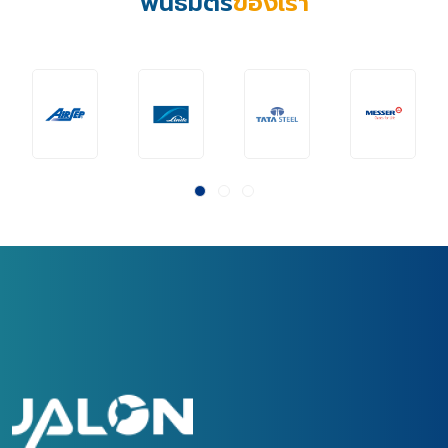
พันธมิตร
ของเรา
ประเทศไทย
สำคัญเป็นอย่างมากต่อกลุ่มผู้
จังหวัดกรุงเทพมหานคร ซึ่ง
ทำการเพาะปลูกอ้อย มัน
เป็นงานนิทรรศการแสดงสินค้า
สำปะหลัง ผู้ผลิตเอทานอล และ
และบริการที่เกี่ยวกับพลังงาน
เชื้อเพลิงชีวภาพ โดยในงาน
ทดแทนในอนาคตจากหลาก
ครั้งนี้ได้รับการตอบรับจากกลุ่ม
หลายบริษัทชั้นนำทั่วโลก ที่เดิน
ผู้บริหาร นักวิชาการ ผู้ผลิต
ทางเข้ามาร่วมงาน ถือเป็นงาน
และผู้เชี่ยวชาญในระดับแนวหน้า
นิทรรศการที่ยิ่งใหญ่แห่งหนึ่ง
ของประเทศไทย และต่าง
ของโลกสำหรับปี 2565 นี้
ประเทศจากทั่วทุกมุมโลกมาร่วม
เนื่องด้วยมีความสำคัญต่อการ
กันประชุมแลกเปลี่ยนข้อมูลเชิง
กำหนดทิศทางในการใช้งานและ
ลึกและนำเสนอแนวความคิด
จัดการด้านพลังงานในอนาคต
ใหม่ๆที่เป็นประโยชน์ต่อการผลิต
ของทั้งประเทศไทยและต่าง
เอทานอลและเชื้อเพลิงชีวภาพ
ประเทศในทุกภาคส่วน โดย
ในอนาคตของภูมิภาคเอเชียและ
เฉพาะอย่างยิ่งการผลักดัน
ตลาดโลก นอกจากนี้ ภายใน
เรื่องการใช้พลังงานทดแทน
งานยังมีการเวิร์กช็อปในเรื่อง
จากธรรมชาติ เพื่อลดการ
ของเทคโนโลยีสมัยใหม่ที่
ปล่อยก๊าซคาร์บอนไดออกไซด์
เกี่ยวข้องกับการผลิต การหา
และความร่วมมือกันในด้านการ
วัตถุดิบทดแทนหากวัตถุดิบ
จัดการสิ่งแวดล้อมที่ยั่งยืน
หลักไม่เพียงพอ เพื่อเพิ่ม
เพื่อลดปัญหาและป้องกันการ
ประสิทธิภาพและลดการปลด
เกิดภาวะโลกร้อน ทั้งนี้ บริษัท
ปล่อยก๊าซคาร์บอนไดออกไซด์
จาโลน (ประเทศไทย) จำกัด ผู้
เป็นต้น จากการที่บริษัท จาโลน
ผลิตและจัดจำหน่ายตะแกรง
(ประเทศไทย) จำกัด ได้เข้าร่วม
โมเลกุล (Zeolite Molecular