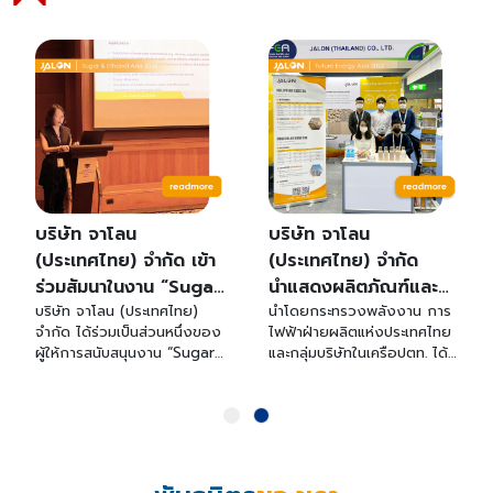
บริษัท จาโลน
บริษัท จาโลน
(ประเทศไทย) จำกัด เข้า
(ประเทศไทย) จำกัด
ร่วมสัมนาในงาน “Sugar
นำแสดงผลิตภัณฑ์และ
บริษัท จาโลน (ประเทศไทย)
นำโดยกระทรวงพลังงาน การ
and Ethanol Asia
บริการมาตรฐานระดับ
จำกัด ได้ร่วมเป็นส่วนหนึ่งของ
ไฟฟ้าฝ่ายผลิตแห่งประเทศไทย
2022” ระหว่างวันที่ 20-
โลก เข้าร่วมงาน
ผู้ให้การสนับสนุนงาน “Sugar
และกลุ่มบริษัทในเครือปตท. ได้
22 กันยายน 2565 ณ
“Future Energy Asia
and Ethanol Asia 2022” ที่
เป็นตัวแทนในการจัดงาน
โรงแรม Sheraton
Exhibition & Summit
จัดขึ้นในวันที่ 20 – 22
นิทรรศการที่มีชื่อว่า “Future
กันยายน 2565 ณ โรงแรม
Energy Asia Exhibition &
Grande Sukhumvit
2022” ระหว่างวันที่ 20-
เชอราตัน แกรนด์ สุขุมวิท
Summit 2022” ในระหว่างวัน
22 กรกฎาคม 2565 ณ
จังหวัดกรุงเทพมหานคร ครั้งที่
ที่วันที่ 20 – 22 กรกฎาคม
ไบเทค บางนา
15 นับเป็นงานสัมมนาที่มีความ
พ.ศ.2565 ณ ไบเทคบางนา